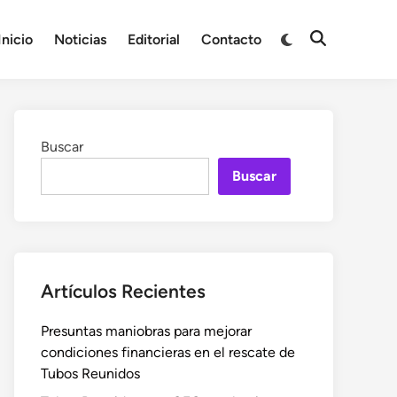
Cambiar
Inicio
Noticias
Editorial
Contacto
Abrir
a
búsqueda
modo
oscuro
Buscar
Buscar
Artículos Recientes
Presuntas maniobras para mejorar
condiciones financieras en el rescate de
Tubos Reunidos