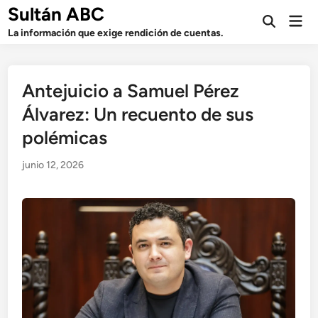
Saltar
Sultán ABC
Men
al
Abrir
prin
La información que exige rendición de cuentas.
búsqueda
contenido
Antejuicio a Samuel Pérez
Álvarez: Un recuento de sus
polémicas
junio 12, 2026