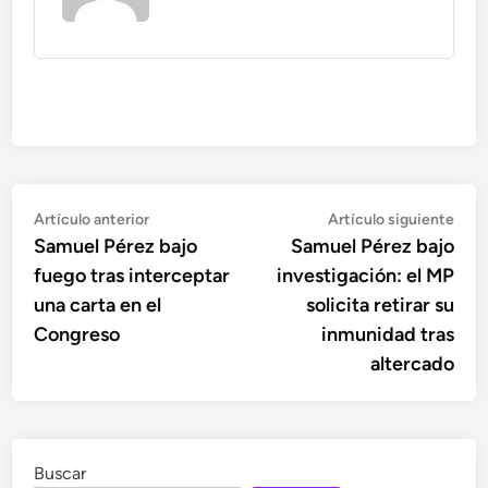
Navegación
Artículo
Artí
Artículo anterior
Artículo siguiente
anterior:
sigu
Samuel Pérez bajo
Samuel Pérez bajo
de
fuego tras interceptar
investigación: el MP
entradas
una carta en el
solicita retirar su
Congreso
inmunidad tras
altercado
Buscar