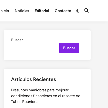
Cambiar
Inicio
Noticias
Editorial
Contacto
Abrir
a
búsqueda
modo
oscuro
Buscar
Buscar
Artículos Recientes
Presuntas maniobras para mejorar
condiciones financieras en el rescate de
Tubos Reunidos