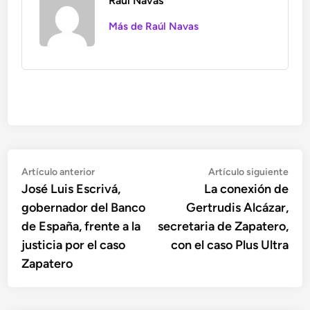
Raúl Navas
Más de Raúl Navas
Navegación
Artículo
Artí
Artículo anterior
Artículo siguiente
anterior:
sigu
José Luis Escrivá,
La conexión de
de
gobernador del Banco
Gertrudis Alcázar,
entradas
de España, frente a la
secretaria de Zapatero,
justicia por el caso
con el caso Plus Ultra
Zapatero