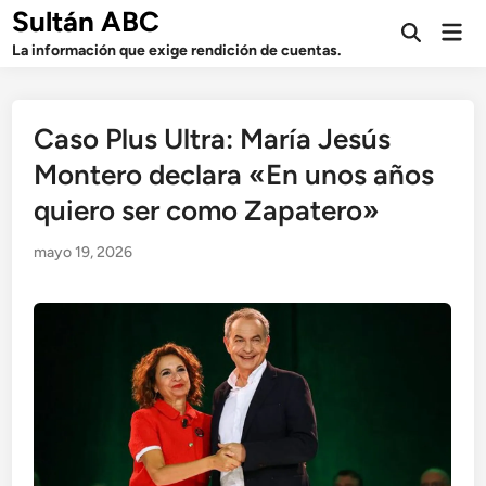
Saltar
Sultán ABC
Men
al
Abrir
prin
La información que exige rendición de cuentas.
búsqueda
contenido
Caso Plus Ultra: María Jesús
Montero declara «En unos años
quiero ser como Zapatero»
mayo 19, 2026