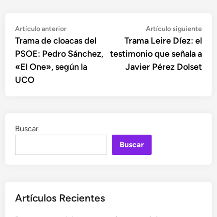
Navegación
Artículo
Artí
Artículo anterior
Artículo siguiente
anterior:
sigu
Trama de cloacas del
Trama Leire Díez: el
de
PSOE: Pedro Sánchez,
testimonio que señala a
entradas
«El One», según la
Javier Pérez Dolset
UCO
Buscar
Buscar
Artículos Recientes