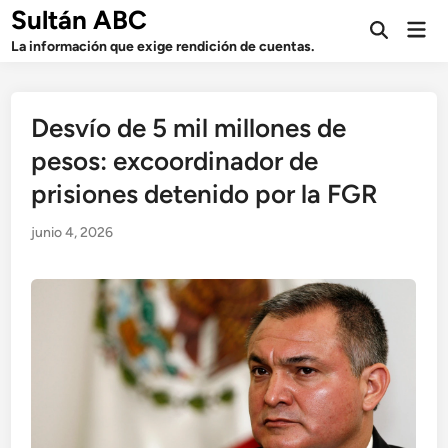
Saltar
Sultán ABC
Men
al
Abrir
prin
La información que exige rendición de cuentas.
búsqueda
contenido
Desvío de 5 mil millones de
pesos: excoordinador de
prisiones detenido por la FGR
junio 4, 2026