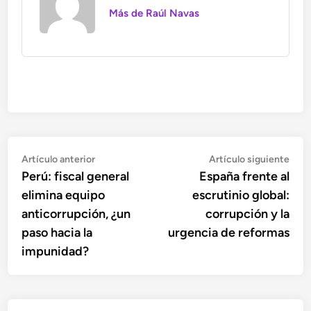
Más de Raúl Navas
Navegación
Artículo
Artí
Artículo anterior
Artículo siguiente
anterior:
sigu
Perú: fiscal general
España frente al
de
elimina equipo
escrutinio global:
entradas
anticorrupción, ¿un
corrupción y la
paso hacia la
urgencia de reformas
impunidad?