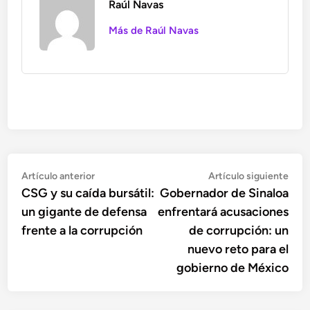
Raúl Navas
Más de Raúl Navas
Navegación
Artículo
Artí
Artículo anterior
Artículo siguiente
anterior:
sigu
CSG y su caída bursátil:
Gobernador de Sinaloa
de
un gigante de defensa
enfrentará acusaciones
entradas
frente a la corrupción
de corrupción: un
nuevo reto para el
gobierno de México