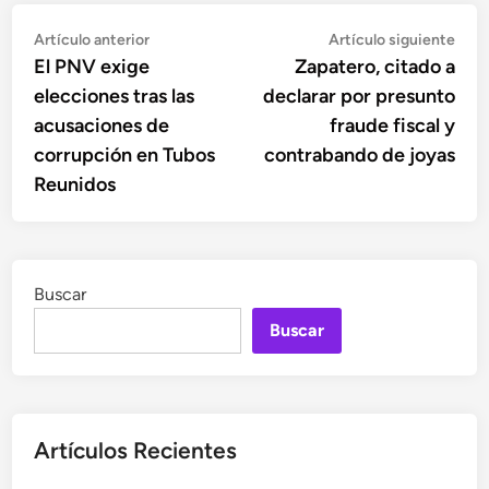
Navegación
Artículo
Artí
Artículo anterior
Artículo siguiente
anterior:
sigu
El PNV exige
Zapatero, citado a
de
elecciones tras las
declarar por presunto
entradas
acusaciones de
fraude fiscal y
corrupción en Tubos
contrabando de joyas
Reunidos
Buscar
Buscar
Artículos Recientes