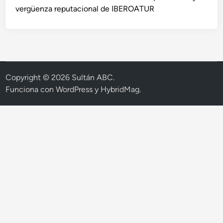
vergüenza reputacional de IBEROATUR
Copyright © 2026
Sultán ABC
.
Funciona con
WordPress
y
HybridMag
.