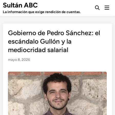
Saltar
Sultán ABC
Men
al
Abrir
prin
La información que exige rendición de cuentas.
búsqueda
contenido
Gobierno de Pedro Sánchez: el
escándalo Gullón y la
mediocridad salarial
mayo 8, 2026