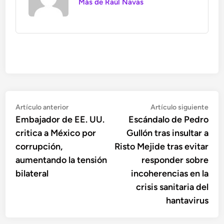
Más de Raúl Navas
Navegación
Artículo
Artí
Artículo anterior
Artículo siguiente
anterior:
sigu
Embajador de EE. UU.
Escándalo de Pedro
de
critica a México por
Gullón tras insultar a
entradas
corrupción,
Risto Mejide tras evitar
aumentando la tensión
responder sobre
bilateral
incoherencias en la
crisis sanitaria del
hantavirus