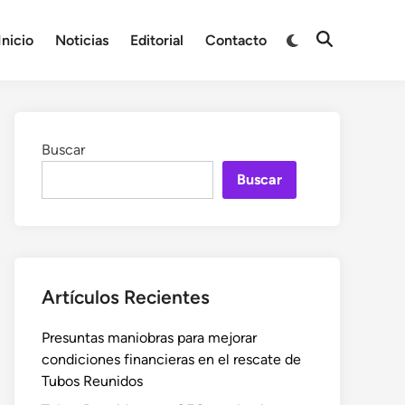
Cambiar
Inicio
Noticias
Editorial
Contacto
Abrir
a
búsqueda
modo
oscuro
Buscar
Buscar
Artículos Recientes
Presuntas maniobras para mejorar
condiciones financieras en el rescate de
Tubos Reunidos