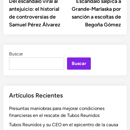
anterior:
sigu
Del escándalo viral al
Escándalo salpica a
de
antejuicio: el historial
Grande-Marlaska por
entradas
de controversias de
sanción a escoltas de
Samuel Pérez Álvarez
Begoña Gómez
Buscar
Buscar
Artículos Recientes
Presuntas maniobras para mejorar condiciones
financieras en el rescate de Tubos Reunidos
Tubos Reunidos y su CEO en el epicentro de la causa