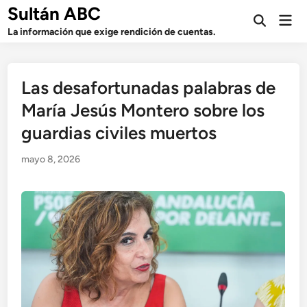
Saltar
Sultán ABC
Men
al
Abrir
prin
La información que exige rendición de cuentas.
búsqueda
contenido
Las desafortunadas palabras de
María Jesús Montero sobre los
guardias civiles muertos
mayo 8, 2026