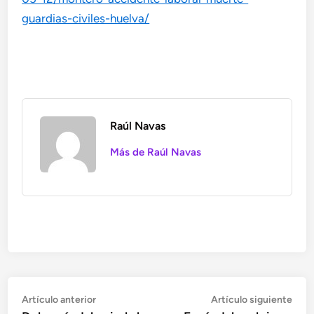
guardias-civiles-huelva/
Raúl Navas
Más de Raúl Navas
Navegación
Artículo
Artí
Artículo anterior
Artículo siguiente