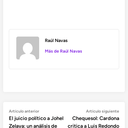
Raúl Navas
Más de Raúl Navas
Navegación
Artículo
Artí
Artículo anterior
Artículo siguiente
anterior:
sigu
El juicio político a Johel
Chequesol: Cardona
de
Zelaya: un análisis de
critica a Luis Redondo