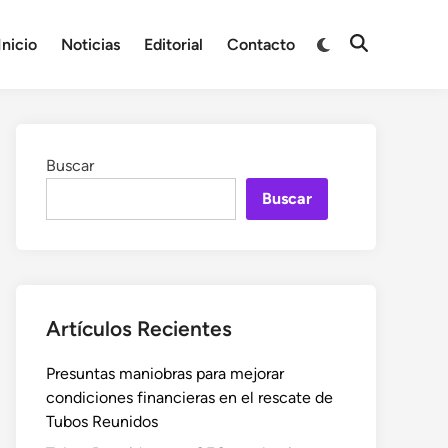
Cambiar
Inicio
Noticias
Editorial
Contacto
Abrir
a
búsqueda
modo
oscuro
Buscar
Buscar
Artículos Recientes
Presuntas maniobras para mejorar
condiciones financieras en el rescate de
Tubos Reunidos