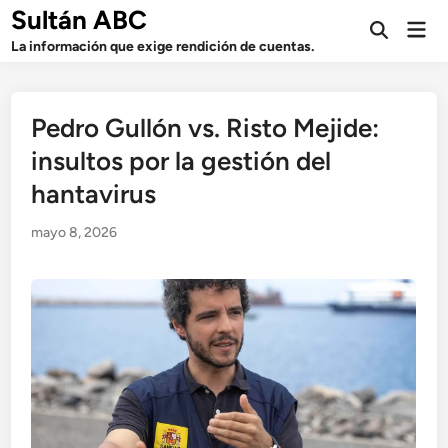
Saltar
Sultán ABC
Men
al
Abrir
prin
La información que exige rendición de cuentas.
búsqueda
contenido
Pedro Gullón vs. Risto Mejide:
insultos por la gestión del
hantavirus
mayo 8, 2026