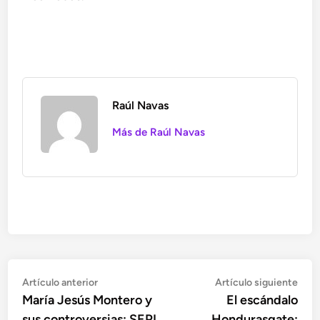
Raúl Navas
Más de Raúl Navas
Navegación
Artículo
Artí
Artículo anterior
Artículo siguiente
anterior:
sigu
María Jesús Montero y
El escándalo
de
sus controversias: SEPI,
Hondurasgate: