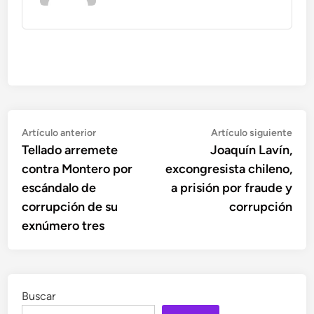
Navegación
Artículo
Artí
Artículo anterior
Artículo siguiente
anterior:
sigu
Tellado arremete
Joaquín Lavín,
de
contra Montero por
excongresista chileno,
entradas
escándalo de
a prisión por fraude y
corrupción de su
corrupción
exnúmero tres
Buscar