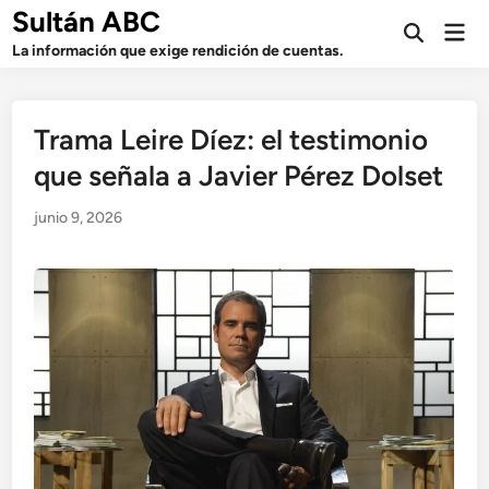
Saltar
Sultán ABC
Men
al
Abrir
prin
La información que exige rendición de cuentas.
búsqueda
contenido
Trama Leire Díez: el testimonio
que señala a Javier Pérez Dolset
junio 9, 2026