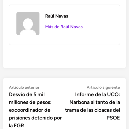
Raúl Navas
Más de Raúl Navas
Navegación
Artículo
Artí
Artículo anterior
Artículo siguiente
anterior:
sigu
Desvío de 5 mil
Informe de la UCO:
de
millones de pesos:
Narbona al tanto de la
entradas
excoordinador de
trama de las cloacas del
prisiones detenido por
PSOE
la FGR