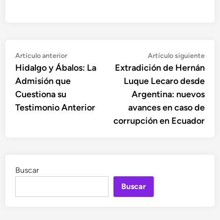
Navegación
Artículo
Artí
Artículo anterior
Artículo siguiente
anterior:
sigu
Hidalgo y Ábalos: La
Extradición de Hernán
de
Admisión que
Luque Lecaro desde
entradas
Cuestiona su
Argentina: nuevos
Testimonio Anterior
avances en caso de
corrupción en Ecuador
Buscar
Buscar