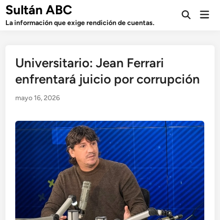
Saltar
Sultán ABC
Men
al
Abrir
prin
La información que exige rendición de cuentas.
búsqueda
contenido
Universitario: Jean Ferrari
enfrentará juicio por corrupción
mayo 16, 2026