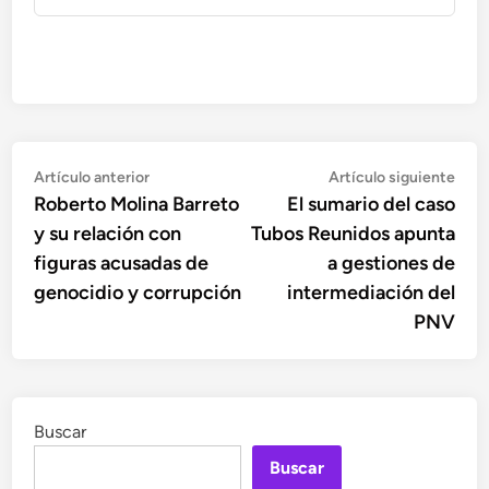
Navegación
Artículo
Artí
Artículo anterior
Artículo siguiente
anterior:
sigu
Roberto Molina Barreto
El sumario del caso
de
y su relación con
Tubos Reunidos apunta
entradas
figuras acusadas de
a gestiones de
genocidio y corrupción
intermediación del
PNV
Buscar
Buscar