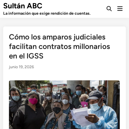
Saltar
Sultán ABC
Men
al
Abrir
prin
La información que exige rendición de cuentas.
búsqueda
contenido
Cómo los amparos judiciales
facilitan contratos millonarios
en el IGSS
junio 19, 2026