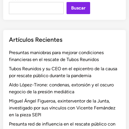
i
e
a
e
n
Buscar
T
g
m
v
u
o
p
e
b
P
e
s
o
e
r
t
s
Artículos Recientes
d
e
i
R
r
e
g
e
Presuntas maniobras para mejorar condiciones
a
n
a
u
financieras en el rescate de Tubos Reunidos
z
e
d
n
c
l
Tubos Reunidos y su CEO en el epicentro de la causa
o
i
i
c
por rescate público durante la pandemia
p
d
t
e
o
o
Aldo López-Tirone: condenas, extorsión y el oscuro
a
n
r
s
negocio de la presión mediática
a
t
P
Miguel Ángel Figueroa, exinterventor de la Junta,
M
r
e
investigado por sus vínculos con Vicente Fernández
a
o
d
en la pieza SEPI
r
d
r
í
e
Presunta red de influencia en el rescate público con
a
a