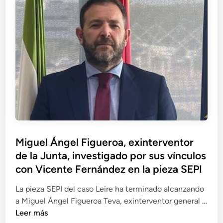
r
e
z
o
l
-
d
r
T
e
e
i
l
s
r
a
c
o
c
a
n
a
t
e
u
e
:
s
d
c
a
e
o
p
T
Miguel Ángel Figueroa, exinterventor
n
o
u
de la Junta, investigado por sus vínculos
d
r
b
e
con Vicente Fernández en la pieza SEPI
r
o
n
e
s
La pieza SEPI del caso Leire ha terminado alcanzando
a
s
R
a Miguel Ángel Figueroa Teva, exinterventor general …
s
c
e
M
Leer más
,
a
u