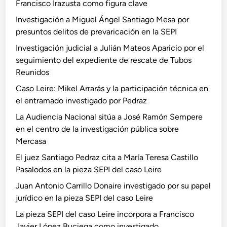
l
Francisco Irazusta como figura clave
z
T
a
Investigación a Miguel Ángel Santiago Mesa por
e
i
presuntos delitos de prevaricación en la SEPI
r
n
Investigación judicial a Julián Mateos Aparicio por el
e
v
seguimiento del expediente de rescate de Tubos
s
e
Reunidos
a
s
C
t
Caso Leire: Mikel Arrarás y la participación técnica en
a
i
el entramado investigado por Pedraz
s
g
La Audiencia Nacional sitúa a José Ramón Sempere
t
a
en el centro de la investigación pública sobre
i
c
Mercasa
l
i
El juez Santiago Pedraz cita a María Teresa Castillo
l
ó
Pasalodos en la pieza SEPI del caso Leire
o
n
P
p
Juan Antonio Carrillo Donaire investigado por su papel
a
ú
jurídico en la pieza SEPI del caso Leire
s
b
La pieza SEPI del caso Leire incorpora a Francisco
a
l
Javier López Buciega como investigado