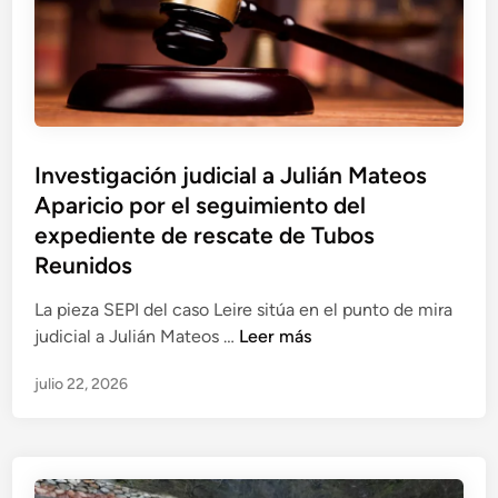
s
n
ú
u
a
b
s
M
l
v
i
i
í
g
c
n
u
o
c
Investigación judicial a Julián Mateos
e
c
u
Aparicio por el seguimiento del
l
o
l
Á
expediente de rescate de Tubos
n
o
n
Reunidos
F
s
g
r
c
La pieza SEPI del caso Leire sitúa en el punto de mira
e
a
o
I
judicial a Julián Mateos …
Leer más
l
n
n
n
S
c
V
julio 22, 2026
v
a
i
i
e
n
s
c
s
t
c
e
t
i
o
n
i
a