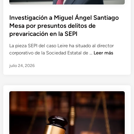
l
n
d
u
t
i
Investigación a Miguel Ángel Santiago
e
a
á
Mesa por presuntos delitos de
n
,
t
c
prevaricación en la SEPI
i
i
i
n
c
La pieza SEPI del caso Leire ha situado al director
a
v
a
I
corporativo de la Sociedad Estatal de …
Leer más
e
e
n
n
s
julio 24, 2026
v
e
t
e
l
i
s
r
g
t
e
a
i
s
d
g
c
o
a
a
p
c
t
o
i
e
r
ó
p